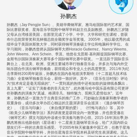
孙鹏杰
孙鹏杰（Jay Pengjie Sun）、美籍华裔钢琴家、雅马哈国际签约艺术家、国
际比赛获奖者、星海音乐学院附中钢琴学科副主任及副教授。 孙鹏杰三岁随
父母从台湾移居美国，在那里完成了小学、中学、大学和研究生课程，曾获
布什总统荣誉奖和克林顿总统全额奖学金等奖项。 2005年，他以最优秀的成
绩毕业于美国休斯敦大学，同时获得钢琴演奏硕士学位和电脑科学学位。 在
学习期间，孙鹏杰曾师从国际钢琴大师Horacio Gutierrez、Nancy Weems、
John Weems、Ann Schein、李淇。他曾在戈普斯·基利斯提国际钢琴比赛、
金斯韦尔国际演奏家大赛等多个国际钢琴比赛中获奖。 一直活跃于国际音乐
舞台上，在北美、欧洲、亚洲主要城市举行独奏音乐会，并多次与海内外交
响乐团合作演出钢琴协奏曲，获得观众和专业人士的高度赞赏。2011年为纪
念李斯特200周年诞辰，孙鹏杰在国内各地巡演李斯特《十二首超凡技术练
习曲》全套钢琴独奏音乐会，获得一致好评。其中，《音乐生活时报》评论
为“技术肯定是毫无瑕疵的”、“ 一贯到底的热情中还有如歌的旋律线条飘出，
直上九重”、“ 证实了演奏者的非凡实力”，此外雅马哈中国乐器有限公司更评
价孙鹏杰的演奏为“真诚、格调非凡、独特魅力、阳刚又柔情似水”。近年
来，孙鹏杰还一直致力于古典音乐的推广工作，巧妙融合演奏家和教学者的
双重身份，成功多次举办匠心独运的主题演讲音乐会巡演：《漫步钢琴历
史》、《音乐与印象》、《来自俄罗斯的爱》、《忏悔与表白》等，其中
《欧美少儿钢琴教学法》系列讲座更是获得业内一致赞扬，并也曾受邀在
《钢琴艺术》撰文与国内外读者分享演奏与教学心得。2015-16年演出季,孙
鹏杰将推出他新创的《星语者》十二星座主题钢琴音乐会，给广大国内听众
朋友们不一样的古典音乐感受。 于2005年秋天被邀来中国工作，任教于星海
音乐学院附中钢琴学科，并担任星海音乐学院本科及研究生表演课程。这几