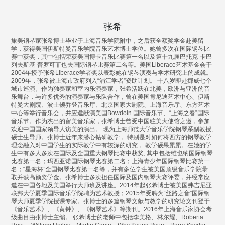
张希
旅美钢琴家张希博士毕业于上海音乐学院附中，之后获全额奖学金赴美留
学，获得美国伊斯特曼音乐学院音乐艺术博士学位。她曾多次在国际钢琴比
赛中获奖，其中包括荣获美国博卡音乐比赛第一名以及第十九届巴托克-卡巴
列夫斯基-普罗可菲也夫国际钢琴比赛第二名等。美国Liberace艺术基金会于
2004年授予张希Liberace学者奖以表彰她在钢琴演奏与学术研究上的成就。
2009年，张希被上海市政府列入“浦江学者”资助计划。 十八岁即赴挪威七个
城市巡演。作为独奏家和室内乐演奏家，张希活跃在北美，欧洲与亚洲的音
乐舞台，与许多优秀的演奏家与乐队合作，曾在美国肯尼迪艺术中心、伊斯
特曼大剧院、波士顿乔登音乐厅、北京国家大剧院、上海音乐厅、东方艺术
中心等举行音乐会，并应邀献演美国Bowdoin 国际音乐节、“上海之春”国际
音乐节。作为杰出的留美音乐家，张希博士曾受中国驻美大使馆之邀，参加
欢迎中国国家领导人访美的演出。 现为上海师范大学音乐学院钢琴系副教授,
硕士生导师。张博士近年来潜心钻研教学， 特别是对如何将西方的钢琴教学
理念融入对中国学生的实际教学中有较深的研究， 教学硕果累累。在她的学
生中有多人多次在国际及全国重大钢琴比赛中获奖, 其中包括维也纳国际钢琴
比赛第一名；玛西亚诺国际钢琴比赛第二名；上海青少年国际钢琴比赛第一
名；“星海杯”全国钢琴比赛第一名等，并有多位学生被美国顶级音乐学院录
取并获高额奖学金。张希博士多次担任国际及国内钢琴大赛评委，并经常应
邀在中国各地及美国举行大师班及讲座。2014年起张希博士被美国弗吉尼亚
联邦大学夏季国际音乐学院聘为艺术教授；2015年受聘为“丝路之音”国际钢
琴大师夏季学院授课专家。张博士的多篇钢琴文献与教学的研究论文刊登于
《音乐艺术》、《黄钟》、《钢琴艺术》等期刊。2016年上海音乐家协会考
级曲目由张博士主编。 张希博士的老师中包括李美格、林尔耀、Roberta