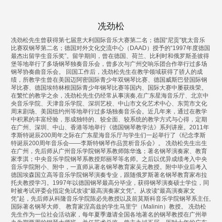
冼劲松
冼劲松先生曾获得第七届意大利国际音乐大赛第二名；德国“尼贡”犹太音乐
比赛双钢琴第二名；德国对外文化交流中心（DAAD）授予的“1997年度德国
最杰出留学生音乐奖”。留学期间，曾在德国、荷兰、比利时和俄罗斯圣彼得
堡等地举行了多场钢琴独奏音乐会，曾多次与广州交响乐团合作举行过多场
钢琴协奏曲音乐会。 回国工作后，冼劲松先生在教学领域获得了骄人的成
绩，所教学生曾在美国迈阿密国际青少年双钢琴比赛、德国威斯巴登国际钢
琴比赛、德国埃特林根国际青少年钢琴比赛等国内、国际大赛中屡获殊荣。
在繁忙的教学之余，冼劲松先生仍经常从事演奏,在广东星海音乐厅、北京中
央音乐学院、天津音乐学院、深圳艺校、中山市文化艺术中心、东莞市文化
周末剧场、美国纽约州等地举行过多场独奏音乐会。近几年来，通过在教学
中积累的丰富经验，形成独特的、较全面、较系统的教学方式与心得，定期
在广州、深圳、中山、香港等地举行《德国钢琴教学法》系列讲座。2011年
李斯特诞辰200周年之际在广东星海音乐厅与学生们一起举行了《纪念李斯
特诞辰200周年音乐会——李斯特钢琴作品赏析音乐会》。 冼劲松先生出生
在广州，先后师从广州音乐学院钢琴系教师陈华逸；著名钢琴演奏家、教育
家李淇；中央音乐学院钢琴系教授郑丽琴等名师。之后以优异成绩考入中央
音乐学院附小、附中，一直师从著名钢琴教育家吴元教授。附中毕业后考入
德国埃森国立高等音乐学院钢琴演奏专业，跟随俄罗斯著名钢琴教育家布拉
托夫教授学习。1997年以德国钢琴最高分毕业，获得钢琴演奏硕士学位，同
时被考试评委会指定免试攻读“最高演奏家文凭”。从攻读“最高演奏家文
凭”起，先后师从科隆音乐学院陈必先教授以及前莫斯科音乐学院钢琴系主任,
国际著名钢琴大师、 教育家涅高兹的学生马里宁（Malinin）教授。 冼劲松
先生作为一位社会活动家，每年夏季邀请全国各地著名的钢琴教授在广州举